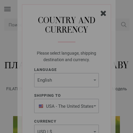
COUNTRY AND
CURRENCY
USD
Мой конт
Please select language, shipping
LANA GROSSA
destination and currency.
ПЛАТЬЕ COOL WOOL BABY
LANGUAGE
FILATI INFANTI No. 16 - инструкции на русском языке | Модель
59
SHIPPING TO
USA - The United States
of America
CURRENCY