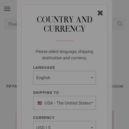
COUNTRY AND
CURRENCY
USD
Мой аккаунт
Please select language, shipping
LANA GROSSA
destination and currency.
ПЛАТЬЕ ECOPUNO
LANGUAGE
INFANTI No. 21 - Журнал на немецком, инструкции на русском
языке | Модель 9
SHIPPING TO
USA - The United States
of America
CURRENCY