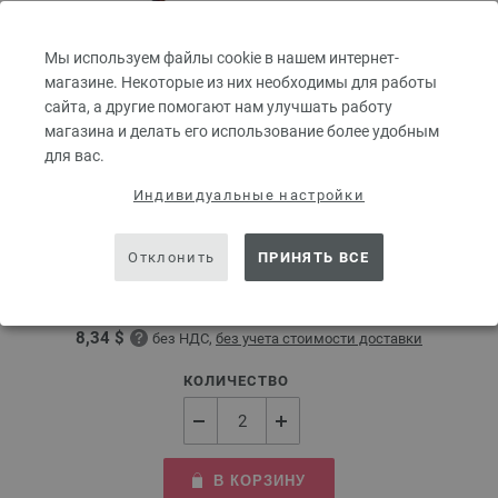
Мы используем файлы cookie в нашем интернет-
магазине. Некоторые из них необходимы для работы
сайта, а другие помогают нам улучшать работу
магазина и делать его использование более удобным
для вас.
Круговые спицы Design-Holz Multicolor № 3,5
Индивидуальные настройки
длина 40 см
Круговые спицы LANA GROSSA Design-Holz Multicolor № 3,5 длина 40
Отклонить
ПРИНЯТЬ ВСЕ
см
7,14 €
8,34 $
без НДС,
без учета стоимости доставки
КОЛИЧЕСТВО
В КОРЗИНУ