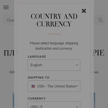
COUNTRY AND
CURRENCY
USD
Мой аккаунт
Please select language, shipping
LANA GROSSA
destination and currency.
ПЛАТЬЕ GOMITOLO HIPPIE
LANGUAGE
GOMITOLO No. 15 - Журнал на немецком, инструкции на
русском языке | Модель 24
SHIPPING TO
USA - The United States
of America
CURRENCY