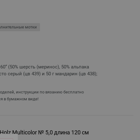
олнительные мотки
 160“ (50% шерсть (меринос), 50% альпака
сто серый (цв 439) и 50 г мандарин (цв 438);
моделей, инструкции по вязанию бесплатно
я в бумажном виде!
olz Multicolor № 5,0 длина 120 см