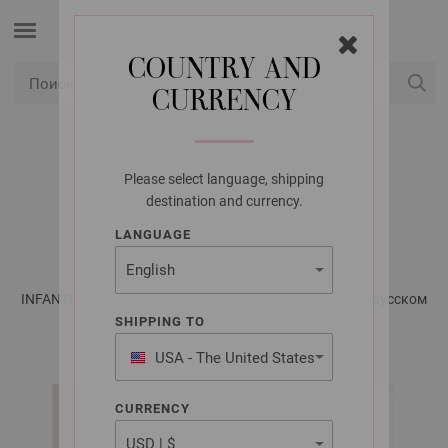
COUNTRY AND
CURRENCY
USD
Мой аккаунт
Please select language, shipping
LANA GROSSA
destination and currency.
ПЛЕД ECOPUNO
LANGUAGE
INFANTI No. 21 - Журнал на немецком, инструкции на русском
языке | Модель 7
SHIPPING TO
USA - The United States
of America
CURRENCY