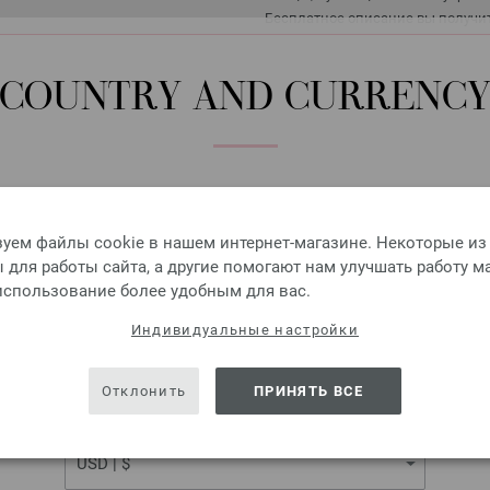
Бесплатное описание вы получит
желании — также в печатном вид
COUNTRY AND CURRENC
Круговые спицы латунь
Please select language, shipping destination and currency.
Круговые спицы латунь LAN
LANGUAGE
5,00 €
уем файлы cookie в нашем интернет-магазине. Некоторые из
5,82 $
для работы сайта, а другие помогают нам улучшать работу м
без НДС,
без учета ст
 использование более удобным для вас.
КОЛИЧЕСТВО
SHIPPING TO
Индивидуальные настройки
В КО
USA - The United States of America
Отклонить
ПРИНЯТЬ ВСЕ
Добавить в избранное
CURRENCY