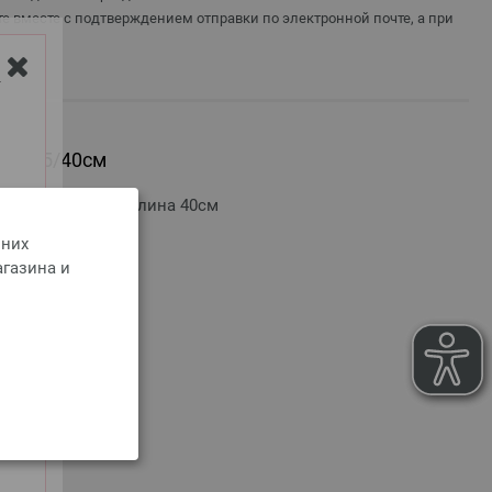
е вместе с подтверждением отправки по электронной почте, а при
е.
Y
 № 3,5/40см
A GROSSA № 3,5 длина 40см
 них
агазина и
оимости доставки
РЗИНУ