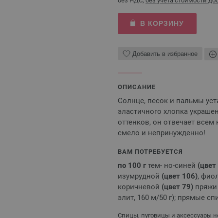
без НДС,
без учета стоимости до
В КОРЗИНУ
Добавить в избранное
ОПИСАНИЕ
Солнце, песок и пальмы уст
эластичного хлопка украше
оттенков, он отвечает всем
смело и непринужденно!
ВАМ ПОТРЕБУЕТСЯ
по 100 г
тем- но-синей
(цвет
изумрудной
(цвет 106)
, фио
коричневой
(цвет
79)
пряж
элит, 160 м/50 г); прямые с
Спицы, пуговицы и аксессуары не