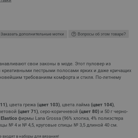
ставки
Заказать дополнительные мотки
Вопросы об этом товаре?
анавливают свои законы в моде. Этот пуловер из
н креативными пестрыми полосами ярких и даже кричащих
 новейшим требованиям комфорта и стиля. По-летнему
 11)
, цвета грежа (
цвет 103)
, цвета лайма
(цвет 104)
,
летовой
(цвет 71)
, серо-коричневой
(цвет
80)
и 50 г черно-
и
Elastico
фирмы Lana Grossa (96% хлопка, 4% полиэстера
пицы № 4 и № 4,5, круговые спицы № 3,5 длиной 40 см.
 входят в наборы для вязания!