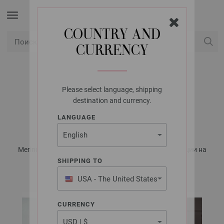
COUNTRY AND
CURRENCY
USD
Мой конт
Please select language, shipping
LANA GROSSA
destination and currency.
ПОНЧО BINGO
LANGUAGE
Merino Edition No. 1 - Журнал на немецком, инструкции на
русском языке | Модель 15
SHIPPING TO
USA - The United States
of America
CURRENCY