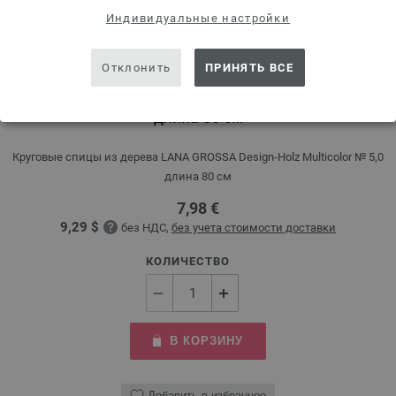
Индивидуальные настройки
Отклонить
ПРИНЯТЬ ВСЕ
Круговые спицы Design-Holz Multicolor № 5,0
длина 80 см
Круговые спицы из дерева LANA GROSSA Design-Holz Multicolor № 5,0
длина 80 см
7,98 €
9,29 $
без НДС,
без учета стоимости доставки
КОЛИЧЕСТВО
В КОРЗИНУ
Добавить в избранное