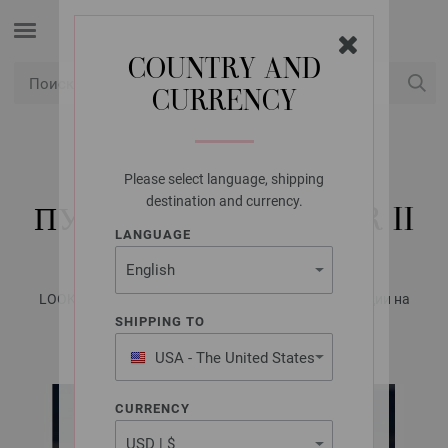
COUNTRY AND
CURRENCY
USD
Мой аккаунт
Please select language, shipping
LANA GROSSA
destination and currency.
ПУЛОВЕР ALPACA AIR II
LANGUAGE
LOOKBOOK No. 19 - Журнал на немецком, инструкции на
русском языке | Модель 15b
SHIPPING TO
USA - The United States
of America
CURRENCY