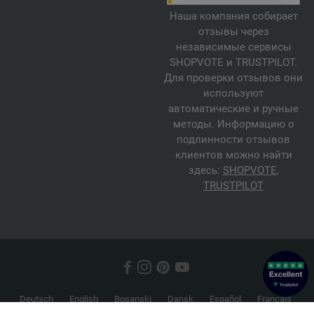
Наша компания собирает
отзывы через
независимые сервисы
SHOPVOTE и TRUSTPILOT.
Для проверки отзывов они
используют
автоматические и ручные
методы. Информацию о
подлинности отзывов
клиентов можно найти
здесь:
SHOPVOTE
,
TRUSTPILOT
Deutsch
English
Bosanski
Dansk
Español
Français