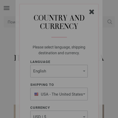
COUNTRY AND
CURRENCY
USD
Мой аккаунт
Please select language, shipping
LANA GROSSA
destination and currency.
ПУЛОВЕР ALTA MODA
LANGUAGE
COTOLANA
SHIPPING TO
Classici No. 26 | Модель 21
USA - The United States
of America
CURRENCY