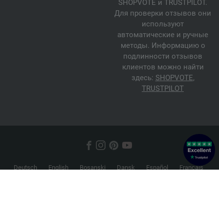
SHOPVOTE и TRUSTPILOT.
Для проверки отзывов они
используют
автоматические и ручные
методы. Информацию о
подлинности отзывов
клиентов можно найти
здесь:
SHOPVOTE
,
TRUSTPILOT
Deutsch
English
Bosanski
Dansk
Español
Français
Hrvatski
Italiano
Nederlands
Norsk
Русский
Srpski
Suomi
Svenska
© 2026 FILATI eCommerce GmbH