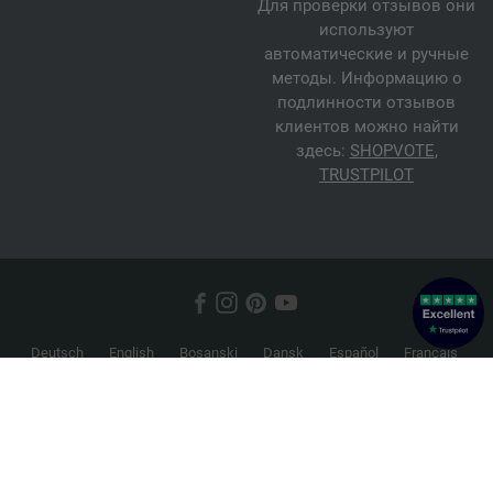
Для проверки отзывов они
используют
автоматические и ручные
методы. Информацию о
подлинности отзывов
клиентов можно найти
здесь:
SHOPVOTE
,
TRUSTPILOT
Deutsch
English
Bosanski
Dansk
Español
Français
Hrvatski
Italiano
Nederlands
Norsk
Русский
Srpski
Suomi
Svenska
© 2026 FILATI eCommerce GmbH