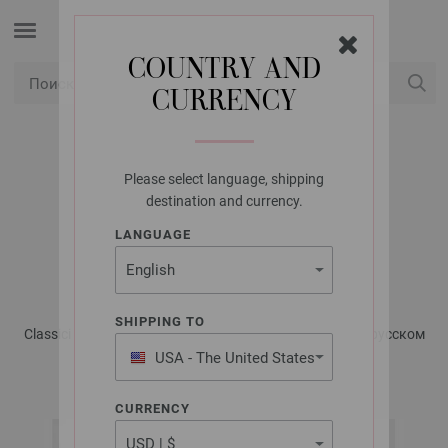
COUNTRY AND
CURRENCY
USD
Мой аккаунт
Please select language, shipping
LANA GROSSA
destination and currency.
ПУЛОВЕР BINGO
LANGUAGE
MÉLANGE
SHIPPING TO
Classici No. 27 - Журнал на немецком, инструкции на русском
языке | Модель 49
USA - The United States
of America
CURRENCY