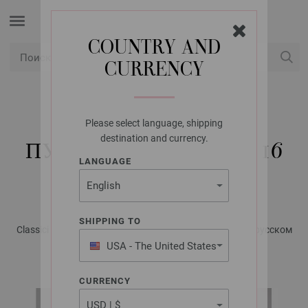
COUNTRY AND
CURRENCY
USD
Мой аккаунт
Please select language, shipping
LANA GROSSA
destination and currency.
ПУЛОВЕР CASHMERE 16
LANGUAGE
FINE
SHIPPING TO
Classici No. 21 - Журнал на немецком, инструкции на русском
языке | Модель 4
USA - The United States
of America
CURRENCY