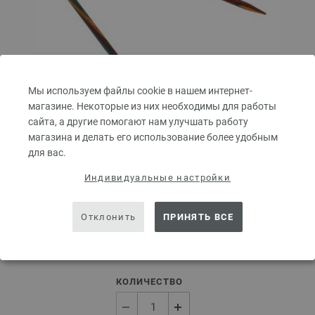
Мы используем файлы cookie в нашем интернет-
магазине. Некоторые из них необходимы для работы
сайта, а другие помогают нам улучшать работу
магазина и делать его использование более удобным
Круговые спицы Design-Holz Multicolor № 5,0
для вас.
длина 80 см
Индивидуальные настройки
Круговые спицы из дерева LANA GROSSA Design-Holz Multicolor № 5,0
длина 80 см
Отклонить
ПРИНЯТЬ ВСЕ
7,98 €
9,32 $
без НДС,
без учета стоимости доставки
КОЛИЧЕСТВО