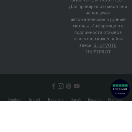
Для проверки отзывов они
используют
автоматические и ручные
методы. Информацию о
подлинности отзывов
клиентов можно найти
здесь:
SHOPVOTE
,
TRUSTPILOT
Deutsch
English
Bosanski
Dansk
Español
Français
Hrvatski
Italiano
Nederlands
Norsk
Русский
Srpski
Suomi
Svenska
© 2026 FILATI eCommerce GmbH