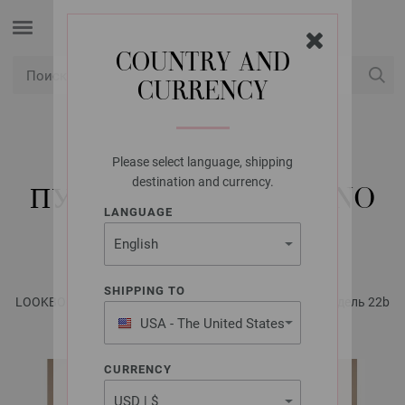
COUNTRY AND
CURRENCY
USD
Мой аккаунт
Please select language, shipping
LANA GROSSA
destination and currency.
ПУЛОВЕР COOL MERINO
LANGUAGE
COLOR
SHIPPING TO
LOOKBOOK No. 17 - инструкции на русском языке | Модель 22b
USA - The United States
of America
CURRENCY