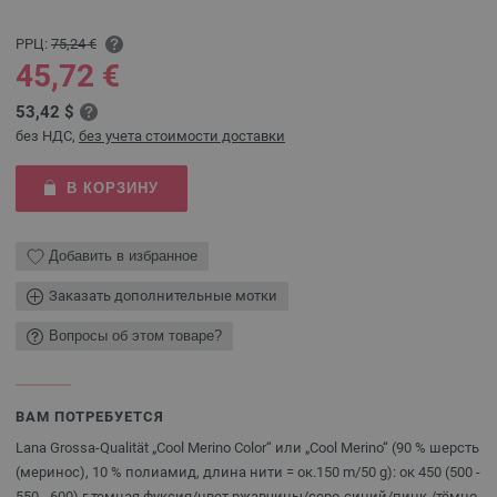
РРЦ:
75,24 €
45,72 €
53,42 $
без НДС,
без учета стоимости доставки
В КОРЗИНУ
Добавить в избранное
Заказать дополнительные мотки
Вопросы об этом товаре?
ВАМ ПОТРЕБУЕТСЯ
Lana Grossa-Qualität „Cool Merino Color“ или „Cool Merino“ (90 % шерсть
(меринос), 10 % полиамид, длина нити = ок.150 m/50 g): ок 450 (500 -
550 - 600) г темная фуксия/цвет ржавчины/серо-синий/пинк /тёмно-