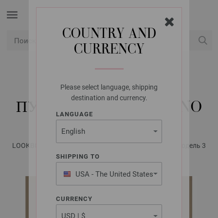
COUNTRY AND
CURRENCY
USD
Мой аккаунт
Please select language, shipping
LANA GROSSA
destination and currency.
ПУЛОВЕР COOL MERINO
LANGUAGE
LOOKBOOK No. 15 - инструкции на русском языке | Модель 3
SHIPPING TO
USA - The United States
of America
CURRENCY