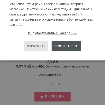
Мы используем файлы cookie в нашем интернет-
магазине. Некоторые из них необходимы для работы
сайта, а другие помогают нам улучшать работу
магазина и делать его использование более удобным
для вас.
Круговые спицы Design-Holz Multicolor № 5,0
Индивидуальные настройки
длина 40 см
Отклонить
ПРИНЯТЬ ВСЕ
Круговые спицы LANA GROSSA Design-Holz Multicolor № 5,0 длина 40
см
7,98 €
9,31 $
без НДС,
без учета стоимости доставки
КОЛИЧЕСТВО
В КОРЗИНУ