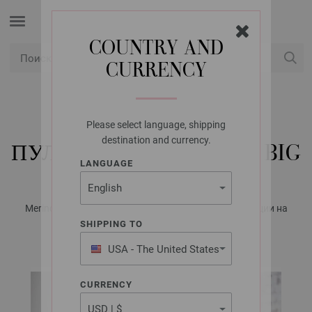
COUNTRY AND
CURRENCY
USD
Мой конт
Please select language, shipping
LANA GROSSA
destination and currency.
ПУЛОВЕР COOL WOOL BIG
LANGUAGE
Merino Edition No. 1 - Журнал на немецком, инструкции на
русском языке | Модель 21
SHIPPING TO
USA - The United States
of America
CURRENCY