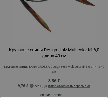
Круговые спицы Design-Holz Multicolor № 6,0
длина 40 см
Круговые спицы LANA GROSSA Design-Holz Multicolor № 6,0 длина 40
см
8,36 €
9,76 $
без НДС,
плюс стоимость пересылки
КОЛИЧЕСТВО