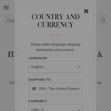
COUNTRY AND
CURRENCY
USD
Мой аккаунт
Please select language, shipping
LANA GROSSA
destination and currency.
ПУЛОВЕР COTONELLA &
LANGUAGE
COTONELLA MULTI
SHIPPING TO
GOMITOLO No. 15 - Журнал на немецком, инструкции на
русском языке | Модель 9
USA - The United States
of America
CURRENCY