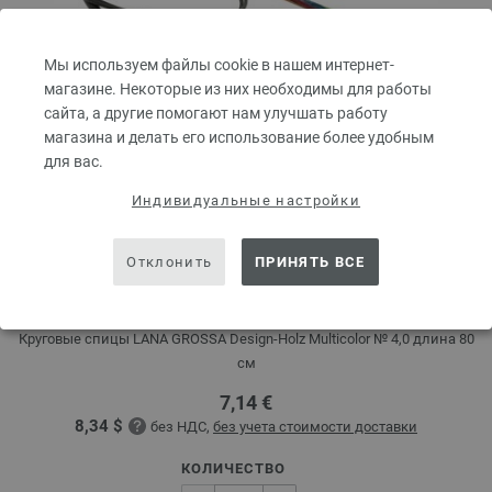
Мы используем файлы cookie в нашем интернет-
магазине. Некоторые из них необходимы для работы
сайта, а другие помогают нам улучшать работу
магазина и делать его использование более удобным
для вас.
Индивидуальные настройки
Круговые спицы Design-Holz Multicolor № 4,0
Отклонить
ПРИНЯТЬ ВСЕ
длина 80 см
Круговые спицы LANA GROSSA Design-Holz Multicolor № 4,0 длина 80
см
7,14 €
8,34 $
без НДС,
без учета стоимости доставки
КОЛИЧЕСТВО