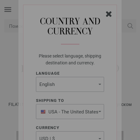
COUNTRY AND
CURRENCY
USD
Мой аккаунт
Please select language, shipping
LANA GROSSA
destination and currency.
ПУЛОВЕР ECOPUNO
LANGUAGE
CHUNKY
SHIPPING TO
FILATI No. 64 - Журнал на немецком, инструкции на русском
языке | Модель 17
USA - The United States
of America
CURRENCY