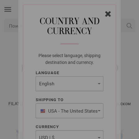
COUNTRY AND
CURRENCY
USD
Мой аккаунт
Please select language, shipping
LANA GROSSA
destination and currency.
ПУЛОВЕР ECOPUNO
LANGUAGE
CHUNKY
SHIPPING TO
FILATI No. 64 - Журнал на немецком, инструкции на русском
языке | Модель 44
USA - The United States
of America
CURRENCY