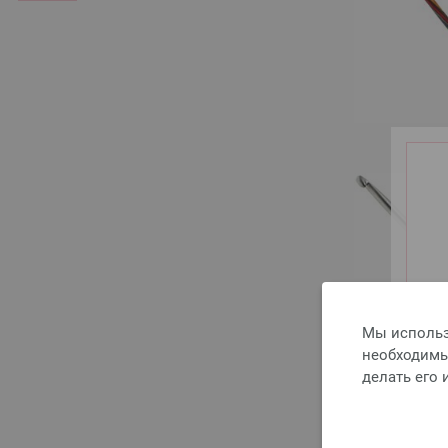
Мы использ
необходимы 
делать его