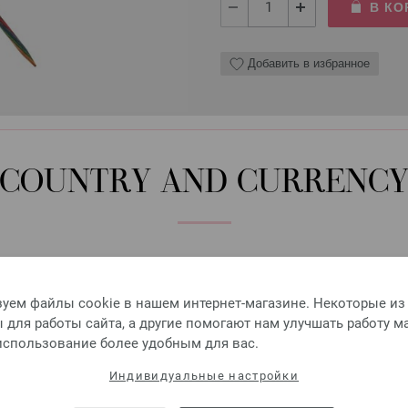
В КО
Добавить в избранное
Крючок алюминиевый с 
COUNTRY AND CURRENC
Алюминиевый крючок LANA 
Размер крючка — 3,5 мм, дли
Please select language, shipping destination and currency.
2,73 €
3,19 $
без НДС,
без учета ст
LANGUAGE
уем файлы cookie в нашем интернет-магазине. Некоторые из
для работы сайта, а другие помогают нам улучшать работу м
КОЛИЧЕСТВО
 использование более удобным для вас.
В КО
SHIPPING TO
Индивидуальные настройки