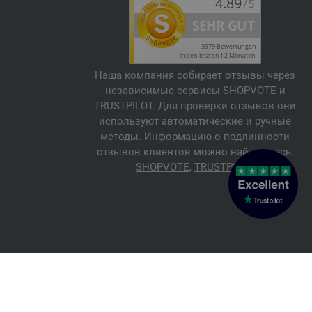
Наша компания собирает отзывы через
независимые сервисы SHOPVOTE и
TRUSTPILOT. Для проверки отзывов они
используют автоматические и ручные
методы. Информацию о подлинности
отзывов клиентов можно найти здесь:
SHOPVOTE
,
TRUSTPILOT
© 2026 FILATI eCommerce GmbH
Italiano