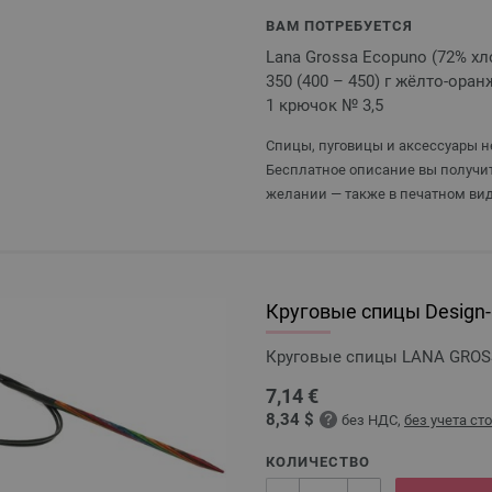
ВАМ ПОТРЕБУЕТСЯ
Lana Grossa Ecopuno (72% хл
350 (400 – 450) г жёлто-оранж
1 крючок № 3,5
Спицы, пуговицы и аксессуары не
Бесплатное описание вы получит
желании — также в печатном вид
Круговые спицы Design-H
Круговые спицы LANA GROSSA
7,14 €
8,34 $
без НДС,
без учета ст
КОЛИЧЕСТВО