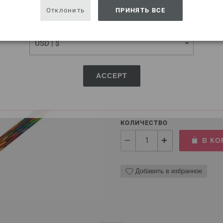
USA - The United States of America
Добавить в избранное
Отклонить
ПРИНЯТЬ ВСЕ
CURRENCY
Чулочные спицы Design-H
Чулочные спицы LANA GROSSA
ACCEPT
8,82 €
10,31 $
без НДС,
без учета 
КОЛИЧЕСТВО
В КО
Добавить в избранное