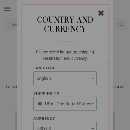
COUNTRY AND
CURRENCY
USD
Мой аккаунт
Please select language, shipping
LANA GROSSA
destination and currency.
ПУЛОВЕР ECOPUNO
LANGUAGE
Lana Grossa KIDS No. 12 - Журнал на немецком, инструкции на
русском языке | Модель 13
SHIPPING TO
USA - The United States
of America
CURRENCY