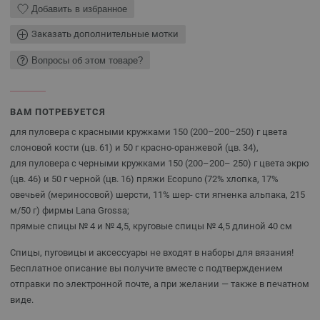
Добавить в избранное
Заказать дополнительные мотки
Вопросы об этом товаре?
ВАМ ПОТРЕБУЕТСЯ
для пуловера с красными кружками 150 (200–200–250) г цвета
слоновой кости (цв. 61) и 50 г красно-оранжевой (цв. 34),
для пуловера с черными кружками 150 (200–200– 250) г цвета экрю
(цв. 46) и 50 г черной (цв. 16) пряжи Ecopuno (72% хлопка, 17%
овечьей (мериносовой) шерсти, 11% шер- сти ягненка альпака, 215
м/50 г) фирмы Lana Grossa;
прямые спицы № 4 и № 4,5, круговые спицы № 4,5 длиной 40 см
Спицы, пуговицы и аксессуары не входят в наборы для вязания!
Бесплатное описание вы получите вместе с подтверждением
отправки по электронной почте, а при желании — также в печатном
виде.