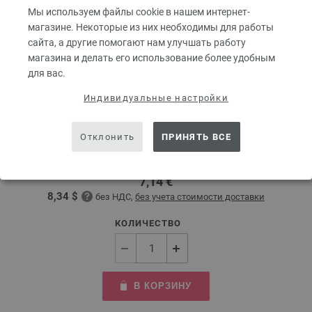
Мы используем файлы cookie в нашем интернет-
магазине. Некоторые из них необходимы для работы
сайта, а другие помогают нам улучшать работу
магазина и делать его использование более удобным
для вас.
Круговые спицы Design-Holz Multicolor № 3,0
Индивидуальные настройки
длина 80 см
Отклонить
ПРИНЯТЬ ВСЕ
Круговые спицы LANA GROSSA Design-Holz Multicolor № 3,0 длина 80
см
7,14 €
8,34 $
без НДС,
без учета стоимости доставки
КОЛИЧЕСТВО
В КОРЗИНУ