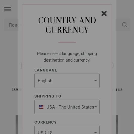
COUNTRY AND
CURRENCY
USD
Мой аккаунт
Please select language, shipping
LANA GROSSA
destination and currency.
ПУЛОВЕР ECOPUNO
LANGUAGE
LOOKBOOK No. 12 - Журнал на немецком, инструкции на
русском языке | Модель 9
SHIPPING TO
USA - The United States
of America
CURRENCY