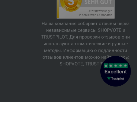
Наша компания собирает отзывы через
независимые сервисы SHOPVOTE и
TRUSTPILOT. Для проверки отзывов они
используют автоматические и ручные
методы. Информацию о подлинности
отзывов клиентов можно найти здесь:
SHOPVOTE
,
TRUSTPILOT
© 2026 FILATI eCommerce GmbH
Italiano