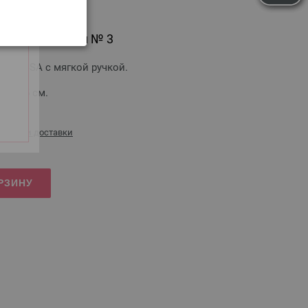
мягкой ручкой № 3
GROSSA с мягкой ручкой.
а — 15 см.
оимости доставки
РЗИНУ