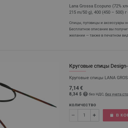
Lana Grossa Ecopuno (72% хл
215 m/50 g), 400 (450 – 500) 
Спицы, пуговицы и аксессуары не
Бесплатное описание вы получит
желании — также в печатном вид
Круговые спицы Design-H
Круговые спицы LANA GROSSA
7,14 €
8,34 $
без НДС,
без учета ст
КОЛИЧЕСТВО
В КО