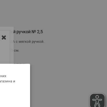
мягкой ручкой № 2,5
GROSSA с мягкой ручкой.
Y
на — 15 см.
оимости доставки
 них
агазина и
РЗИНУ