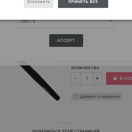
Отклонить
ПРИНЯТЬ ВСЕ
CURRENCY
Крючок алюминиевый с 
Алюминиевый крючок LANA 
Размер крючка — 3 мм, длин
ACCEPT
2,73 €
3,19 $
без НДС,
без учета ст
КОЛИЧЕСТВО
В КО
Добавить в избранное
ПОДЕЛИТЬСЯ ЭТОЙ СТРАНИЦЕЙ