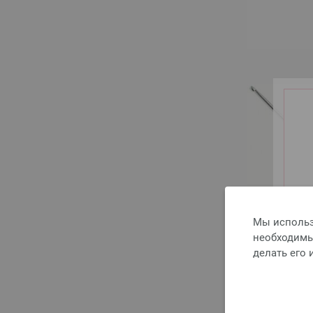
Мы использ
необходимы 
делать его