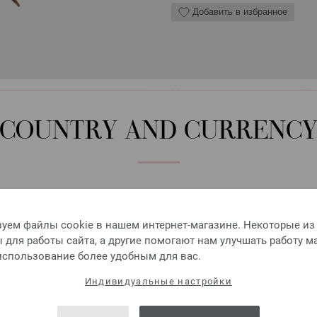
Добавить в избранное
Крючок алюминиевый с 
Алюминиевый крючок LANA 
COUNTRY AND CURRENC
Размер крючка — 2,5 мм, дли
2,73 €
3,19 $
без НДС,
без учета ст
Please select language, shipping destination and currency.
КОЛИЧЕСТВО
LANGUAGE
уем файлы cookie в нашем интернет-магазине. Некоторые из
для работы сайта, а другие помогают нам улучшать работу м
В КО
 использование более удобным для вас.
SHIPPING TO
Индивидуальные настройки
Добавить в избранное
USA - The United States of America