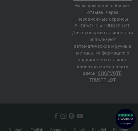
Наша компания собирает
отзывы через
независимые сервисы
SHOPVOTE и TRUSTPILOT.
Для проверки отзывов они
используют
автоматические и ручные
методы. Информацию о
подлинности отзывов
клиентов можно найти
здесь:
SHOPVOTE
,
TRUSTPILOT
Deutsch
English
Bosanski
Dansk
Español
Français
Hrvatski
Italiano
Nederlands
Norsk
Русский
Srpski