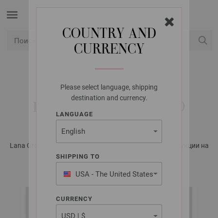
COUNTRY AND
CURRENCY
USD
Мой аккаунт
Please select language, shipping
LANA GROSSA
destination and currency.
ПУЛОВЕР ELASTICO
LANGUAGE
Lana Grossa KIDS No. 12 - Журнал на немецком, инструкции на
русском языке | Модель 32
SHIPPING TO
USA - The United States
of America
CURRENCY