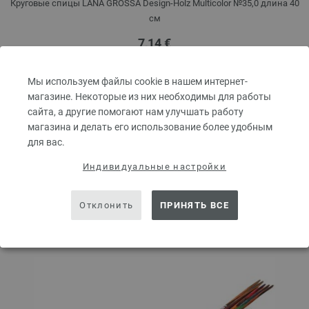
Круговые спицы LANA GROSSA Design-Holz Multicolor №35,0 длина 40
см
7,14 €
8,31 $
без НДС,
без учета стоимости доставки
Мы используем файлы cookie в нашем интернет-
КОЛИЧЕСТВО
магазине. Некоторые из них необходимы для работы
сайта, а другие помогают нам улучшать работу
магазина и делать его использование более удобным
для вас.
В КОРЗИНУ
Индивидуальные настройки
Добавить в избранное
Отклонить
ПРИНЯТЬ ВСЕ