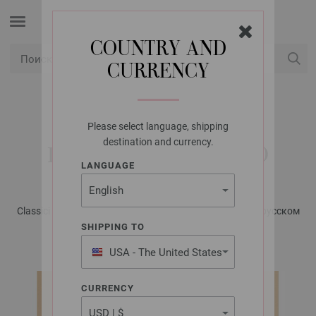
COUNTRY AND
CURRENCY
USD
Мой аккаунт
Please select language, shipping
LANA GROSSA
destination and currency.
ПУЛОВЕР ELASTICO
LANGUAGE
Classici No. 24 - Журнал на немецком, инструкции на русском
языке | Модель 22
SHIPPING TO
USA - The United States
of America
CURRENCY