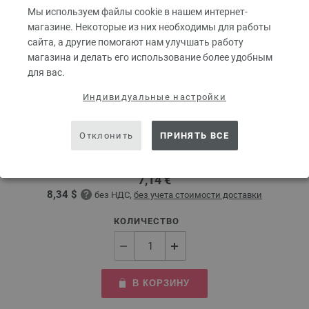
Мы используем файлы cookie в нашем интернет-
магазине. Некоторые из них необходимы для работы
сайта, а другие помогают нам улучшать работу
магазина и делать его использование более удобным
для вас.
Круговые спицы Design-Holz Multicolor № 3,0
Индивидуальные настройки
длина 80 см
Отклонить
ПРИНЯТЬ ВСЕ
Круговые спицы LANA GROSSA Design-Holz Multicolor № 3,0 длина 80
см
7,14 €
8,34 $
без НДС,
без учета стоимости доставки
КОЛИЧЕСТВО
В КОРЗИНУ