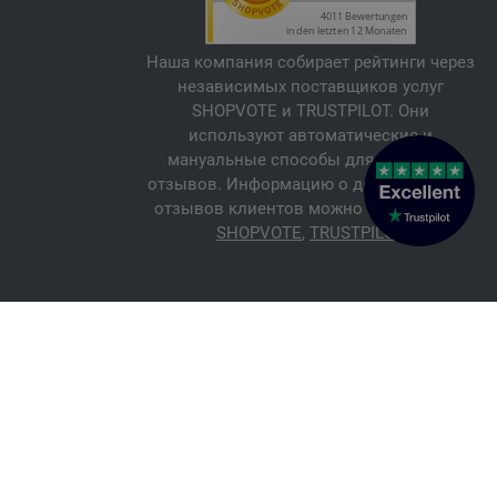
Наша компания собирает рейтинги через
независимых поставщиков услуг
SHOPVOTE и TRUSTPILOT. Они
используют автоматические и
мануальные способы для проверки
отзывов. Информацию о достоверности
отзывов клиентов можно найти здесь:
SHOPVOTE
,
TRUSTPILOT
© 2026 FILATI eCommerce GmbH
Italiano