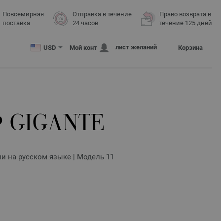
Повсемирная
Отправка в течение
Право возврата в
поставка
24 часов
течение 125 дней
лист желаний
USD
Мой конт
Корзина
 GIGANTE
ии на русском языке | Модель 11