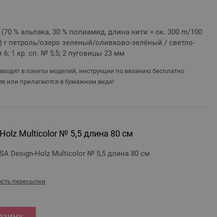
e“ (70 % альпака, 30 % полиамид, длина нити = ок. 300 m/100
0) г петроль/озеро зеленый/оливково-зелёный / светло-
 6; 1 кр. сп. № 5,5; 2 пуговицы 23 мм
 входят в пакеты моделей, инструкции по вязанию бесплатно
те или прилагаются в бумажном виде!
olz Multicolor № 5,5 длина 80 см
 Design-Holz Multicolor № 5,5 длина 80 см
сть пересылки