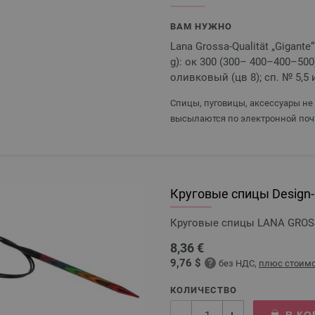
ВАМ НУЖНО
Lana Grossa-Qualität „Gigant
g): ок 300 (300– 400–400–50
оливковый (цв 8); сп. № 5,5 и
Спицы, пуговицы, аксессуары не
высылаются по электронной поч
Круговые спицы Design-H
Круговые спицы LANA GROSSA
8,36 €
9,76 $
без НДС,
плюс стоимо
КОЛИЧЕСТВО