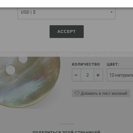
CURRENCY
UNION KNOPF 37604/23
ACCEPT
Кнопка, 2-дыра, перламутр,
0,88 €
1,03 $
без НДС,
плюс стоимо
КОЛИЧЕСТВО
ЦВЕТ:
Добавить в лист желаний
ПОДЕЛИТЬСЯ ЭТОЙ СТРАНИЦЕЙ