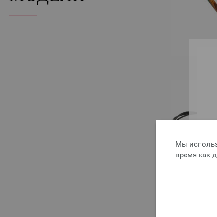
Мы использ
время как 