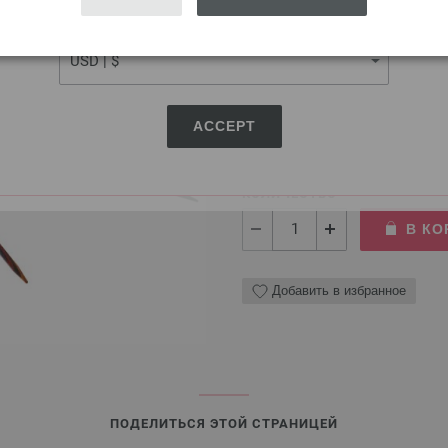
CURRENCY
Круговые спицы Design-H
Круговые спицы LANA GROSSA
ACCEPT
7,14 €
8,31 $
без НДС,
без учета ст
КОЛИЧЕСТВО
В КО
Добавить в избранное
ПОДЕЛИТЬСЯ ЭТОЙ СТРАНИЦЕЙ