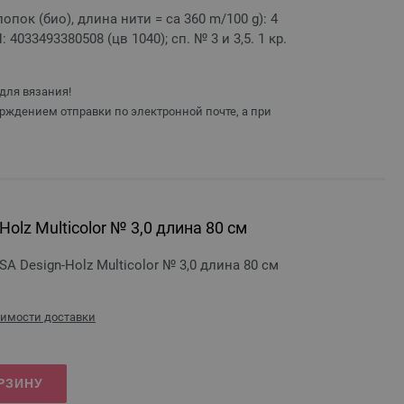
лопок (био), длина нити = ca 360 m/100 g): 4
AN: 4033493380508 (цв 1040); сп. № 3 и 3,5. 1 кр.
для вязания!
рждением отправки по электронной почте, а при
olz Multicolor № 3,0 длина 80 см
 Design-Holz Multicolor № 3,0 длина 80 см
оимости доставки
РЗИНУ