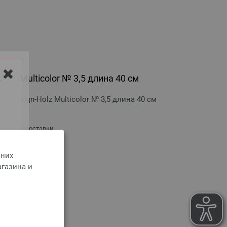
olz Multicolor № 3,5 длина 40 см
Y
 Design-Holz Multicolor № 3,5 длина 40 см
оимости доставки
 них
РЗИНУ
агазина и