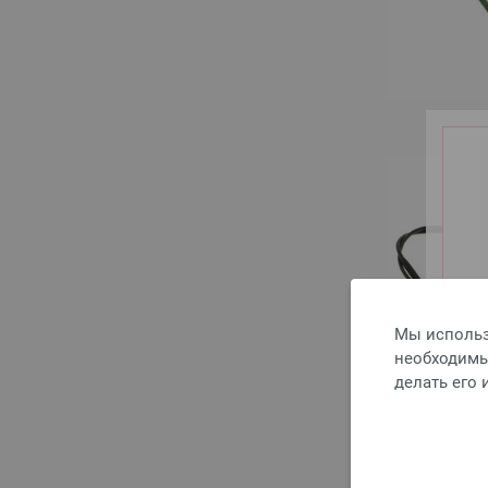
Мы использ
необходимы 
делать его