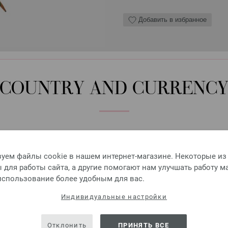
Добавить в избранное
Круговые спицы Design-H
COUNTRY AND CURRENC
Круговые спицы LANA GROSSA
7,14 €
8,31 $
без НДС,
без учета ст
Please select language, shipping destination and currency.
КОЛИЧЕСТВО
LANGUAGE
уем файлы cookie в нашем интернет-магазине. Некоторые из
В КО
для работы сайта, а другие помогают нам улучшать работу м
 использование более удобным для вас.
SHIPPING TO
Индивидуальные настройки
Добавить в избранное
USA - The United States of America
Отклонить
ПРИНЯТЬ ВСЕ