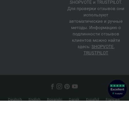
SHOPVOTE и TRUSTPILOT.
Для проверки отзывов они
используют
автоматические и ручные
методы. Информацию о
подлинности отзывов
клиентов можно найти
здесь:
SHOPVOTE
,
TRUSTPILOT
Deutsch
English
Bosanski
Dansk
Español
Français
Hrvatski
Italiano
Nederlands
Norsk
Русский
Srpski
Suomi
Svenska
© 2026 FILATI eCommerce GmbH