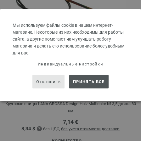
Мы используем файлы cookie в нашем интернет-
магазине. Некоторые из них необходимы для работы
сайта, а другие помогают нам улучшать работу
магазина и делать его использование более удобным
для вас.
Индивидуальные настройки
Круговые спицы Design-Holz Multicolor № 3,5
Отклонить
ПРИНЯТЬ ВСЕ
длина 80 см
Круговые спицы LANA GROSSA Design-Holz Multicolor № 3,5 длина 80
см
7,14 €
8,34 $
без НДС,
без учета стоимости доставки
КОЛИЧЕСТВО