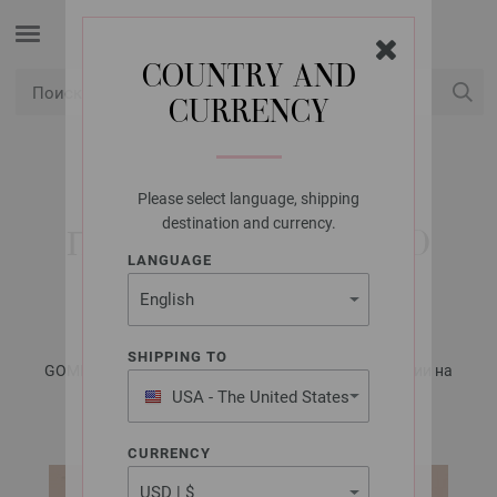
COUNTRY AND
CURRENCY
USD
Мой аккаунт
Please select language, shipping
LANA GROSSA
destination and currency.
ПУЛОВЕР GOMITOLO
LANGUAGE
VERSIONE
SHIPPING TO
GOMITOLO No. 14 - Журнал на немецком, инструкции на
русском языке | Модель 17
USA - The United States
of America
CURRENCY