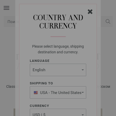
COUNTRY AND
CURRENCY
USD
Мой аккаунт
Please select language, shipping
LANA GROSSA
destination and currency.
ПУЛОВЕР LANDLUST
LANGUAGE
ALPAKA MERINO 160
SHIPPING TO
Classici No. 25 - Журнал на немецком, инструкции на русском
языке | Модель 36
USA - The United States
of America
CURRENCY