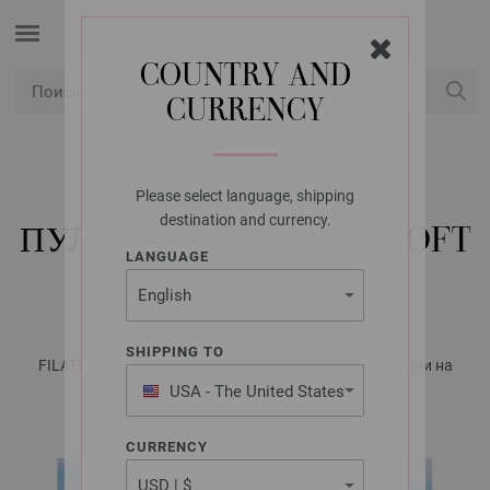
COUNTRY AND
CURRENCY
USD
Мой аккаунт
Please select language, shipping
LANA GROSSA
destination and currency.
ПУЛОВЕР LANDLUST SOFT
LANGUAGE
TWEED 180
SHIPPING TO
FILATI Männer No. 9 - Журнал на немецком, инструкции на
русском языке | Модель 20
USA - The United States
of America
CURRENCY