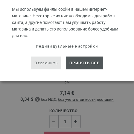
Мы используем файлы cookie в нашем интернет-
магазине. Некоторые из них необходимы для работы
сайта, а другие помогают нам улучшать работу
магазина и делать его использование более удобным
для вас.
Индивидуальные настройки
Круговые спицы Design-Holz Multicolor № 3,5
длина 40 см
Отклонить
ПРИНЯТЬ ВСЕ
Круговые спицы LANA GROSSA Design-Holz Multicolor № 3,5 длина 40
см
7,14 €
8,34 $
без НДС,
без учета стоимости доставки
КОЛИЧЕСТВО