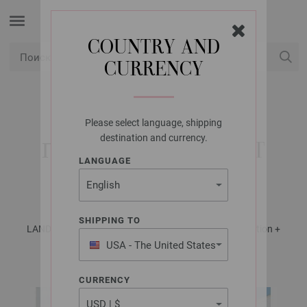
COUNTRY AND
CURRENCY
USD
Мой аккаунт
Please select language, shipping
LANA GROSSA
destination and currency.
ПУЛОВЕР LANDLUST
LANGUAGE
SOMMERSEIDE
SHIPPING TO
LANDLUST SOMMERSEIDE Booklet 2022 - German Edition +
Strickanleitung (RU) | Модель 6
USA - The United States
of America
CURRENCY