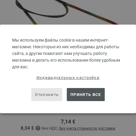
Мы используем файлы cookie в нашем интернет-
магазине. Некоторые из них необходимы для работы
сайта, а другие помогают нам улучшать работу
магазина и делать его использование более удобным
для вас.
Индивидуальные настройки
Круговые спицы Design-Holz Multicolor № 4,0
длина 80 см
Отклонить
ПРИНЯТЬ ВСЕ
Круговые спицы LANA GROSSA Design-Holz Multicolor № 4,0 длина 80
см
7,14 €
8,34 $
без НДС,
без учета стоимости доставки