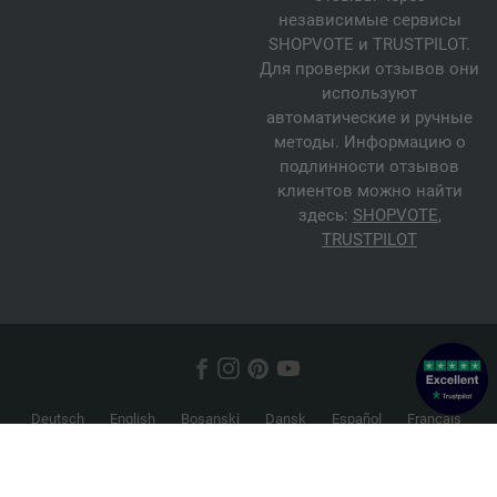
независимые сервисы
SHOPVOTE и TRUSTPILOT.
Для проверки отзывов они
используют
автоматические и ручные
методы. Информацию о
подлинности отзывов
клиентов можно найти
здесь:
SHOPVOTE
,
TRUSTPILOT
Deutsch
English
Bosanski
Dansk
Español
Français
Hrvatski
Italiano
Nederlands
Norsk
Русский
Srpski
Suomi
Svenska