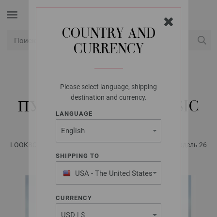
COUNTRY AND
CURRENCY
USD
Мой аккаунт
Please select language, shipping
LANA GROSSA
destination and currency.
ПУЛОВЕР NEW CLASSIC
LANGUAGE
LOOKBOOK No. 15 - инструкции на русском языке | Модель 26
SHIPPING TO
USA - The United States
of America
CURRENCY