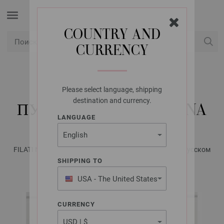
COUNTRY AND
CURRENCY
USD
Мой аккаунт
Please select language, shipping
LANA GROSSA
destination and currency.
ПУЛОВЕР PER FORTUNA
LANGUAGE
FILATI No. 61 - Журнал на немецком, инструкции на русском
языке | Модель 30
SHIPPING TO
USA - The United States
of America
CURRENCY