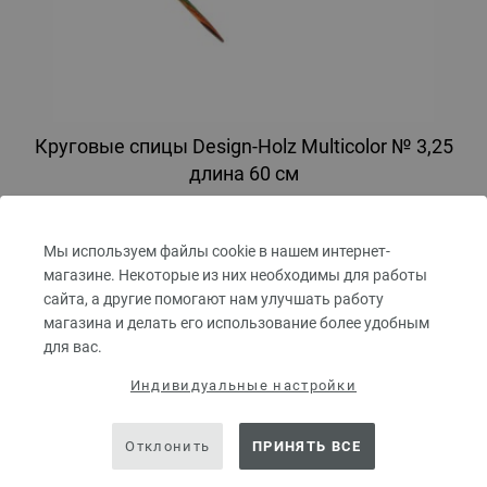
Круговые спицы Design-Holz Multicolor № 3,25
длина 60 см
Круговые спицы LANA GROSSA Design-Holz Multicolor № 3,25 длина
60 см
Мы используем файлы cookie в нашем интернет-
магазине. Некоторые из них необходимы для работы
7,14 €
сайта, а другие помогают нам улучшать работу
8,34 $
без НДС,
без учета стоимости доставки
магазина и делать его использование более удобным
для вас.
КОЛИЧЕСТВО
Индивидуальные настройки
Отклонить
ПРИНЯТЬ ВСЕ
В КОРЗИНУ