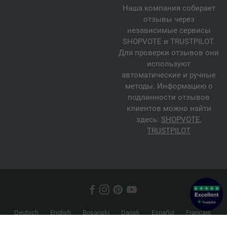
Наша компания собирает
отзывы через
независимые сервисы
SHOPVOTE и TRUSTPILOT.
Для проверки отзывов они
используют
автоматические и ручные
методы. Информацию о
подлинности отзывов
клиентов можно найти
здесь:
SHOPVOTE
,
TRUSTPILOT
Deutsch
English
Bosanski
Dansk
Español
Français
Hrvatski
Italiano
Nederlands
Norsk
Русский
Srpski