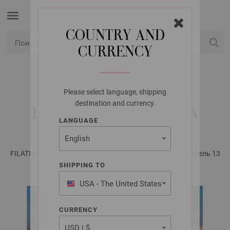
COUNTRY AND
CURRENCY
USD
Мой аккаунт
Please select language, shipping
LANA GROSSA
destination and currency.
ПУЛОВЕР PROMESSA
LANGUAGE
FILATI Häkeln No. 6 - инструкции на русском языке | Модель 13
SHIPPING TO
USA - The United States
of America
CURRENCY