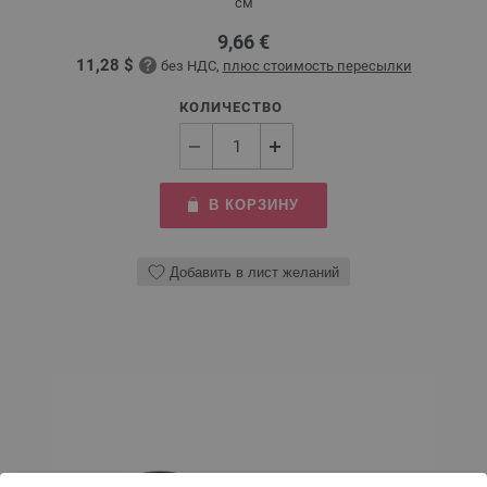
см
9,66 €
11,28 $
без НДС,
плюс стоимость пересылки
КОЛИЧЕСТВО
В КОРЗИНУ
Добавить в лист желаний