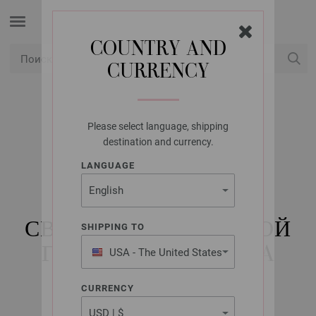
COUNTRY AND
CURRENCY
USD
Мой конт
Please select language, shipping
LANA GROSSA
destination and currency.
ПУЛОВЕР С
LANGUAGE
РАЗДЕЛЕННЫМ
ВОРОТНИКОМ,
СВЯЗАННЫЙ ЛИЦЕВОЙ
SHIPPING TO
ГЛАДЬЮ ALTA MODA
USA - The United States
of America
CASHMERE 16
CURRENCY