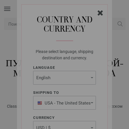
COUNTRY AND
CURRENCY
USD
Мой конт
Please select language, shipping
LANA GROSSA
destination and currency.
ПУЛОВЕР С ЗАСТЕЖКОЙ-
LANGUAGE
МОЛНИЕЙ ALTA MODA
CASHMERE 16
SHIPPING TO
USA - The United States
Classici No. 21 - Журнал на немецком, инструкции на русском
of America
языке | Модель 26
CURRENCY