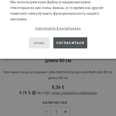
Мы используем куки файлы в нашем магазине.
Некоторые из них очень важны, в то время как другие
помогают нам улучшить функциональность нашего
магазина.
Individuelle Einstellungen
отказ
СОГЛАСИТЬСЯ
Круговые спицы Design-Holz Multicolor № 6,0
длина 80 см
Круговые спицы из дерева LANA GROSSA Design-Holz Multicolor № 6,0
длина 80 см
8,36 €
9,76 $
без НДС,
плюс стоимость пересылки
КОЛИЧЕСТВО