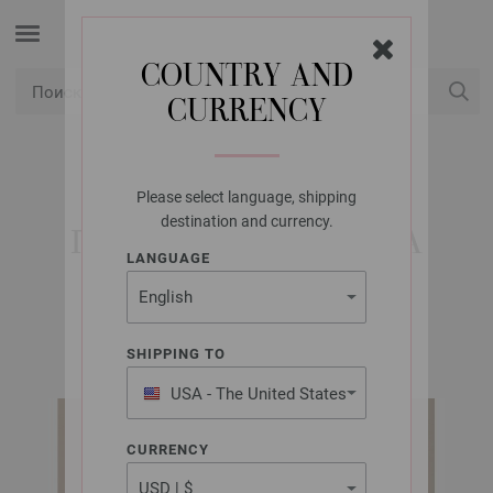
COUNTRY AND
CURRENCY
USD
Мой аккаунт
Please select language, shipping
LANA GROSSA
destination and currency.
ПУЛОВЕР SETAPURA
LANGUAGE
Classici No. 26 | Модель 28
SHIPPING TO
USA - The United States
of America
CURRENCY