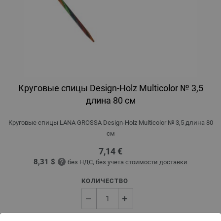
Круговые спицы Design-Holz Multicolor № 3,5
длина 80 см
Круговые спицы LANA GROSSA Design-Holz Multicolor № 3,5 длина 80
см
7,14 €
8,31 $
без НДС,
без учета стоимости доставки
КОЛИЧЕСТВО