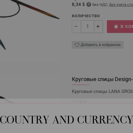
8,34 $
без НДС,
без учета ст
КОЛИЧЕСТВО
В КО
Добавить в избранное
Круговые спицы Design-H
Круговые спицы LANA GROSSA
7,14 €
8,34 $
без НДС,
без учета ст
COUNTRY AND CURRENC
КОЛИЧЕСТВО
В КО