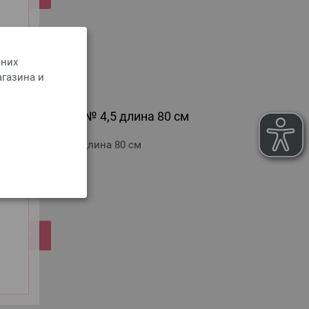
 них
агазина и
olz Multicolor № 4,5 длина 80 см
Multicolor № 4,5 длина 80 см
оимости доставки
РЗИНУ