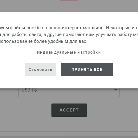
Please select language, shipping destination and currency.
Добавить в избранное
LANGUAGE
уем файлы cookie в нашем интернет-магазине. Некоторые из
для работы сайта, а другие помогают нам улучшать работу м
 использование более удобным для вас.
Круговые спицы Design-H
SHIPPING TO
Индивидуальные настройки
USA - The United States of America
Круговые спицы Design-Holz 
Отклонить
ПРИНЯТЬ ВСЕ
7,98 €
CURRENCY
9,32 $
без НДС,
без учета ст
КОЛИЧЕСТВО
В КО
ACCEPT
Добавить в избранное