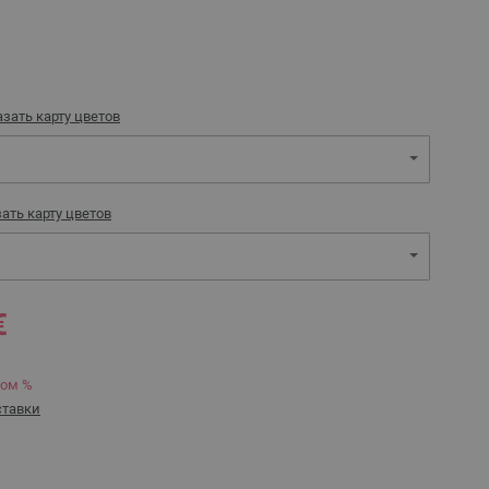
зать карту цветов
ать карту цветов
€
ком %
ставки