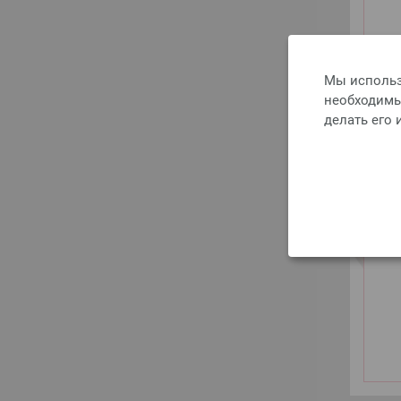
Мы использ
необходимы 
делать его