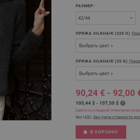
РАЗМЕР:
ПРЯЖА SILKHAIR (
225
G)
Пока
Выбрать цвет »
ПРЯЖА SILKHAIR (
25
G)
Показ
Выбрать цвет »
90,24 € - 92,00 
105,44 $ - 107,50 $
Цвета со скидкой отмечены зна
без НДС,
без учета стоимости до
В КОРЗИНУ