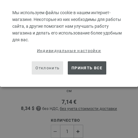
Мы используем файлы cookie в нашем интернет-
магазине. Некоторые из них необходимы для работы
сайта, а другие помогают нам улучшать работу
магазина и делать его использование более удобным
для вас.
Индивидуальные настройки
Круговые спицы Design-Holz Multicolor № 3,0
Отклонить
ПРИНЯТЬ ВСЕ
длина 80 см
Круговые спицы LANA GROSSA Design-Holz Multicolor № 3,0 длина 80
см
7,14 €
8,34 $
без НДС,
без учета стоимости доставки
КОЛИЧЕСТВО