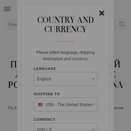
COUNTRY AND
CURRENCY
USD
Мой аккаунт
Please select language, shipping
LANA GROSSA
destination and currency.
ПУЛОВЕР, СВЯЗАННЫЙ
LANGUAGE
ЛИЦЕВОЙ ГЛАДЬЮ С
РОМБАМИ PER FORTUNA
SHIPPING TO
USA - The United States
FILATI No. 63 - Журнал на немецком, инструкции на русском
of America
языке | Модель 29
CURRENCY