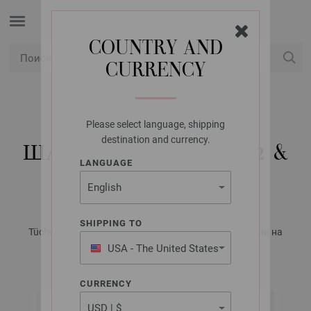
COUNTRY AND
CURRENCY
USD
Мой аккаунт
Please select language, shipping
LANA GROSSA
destination and currency.
ШАЛЬ COLORISSIMO 2 &
LANGUAGE
SOFFIO
SHIPPING TO
Tücher & Co. No. 8 - Журнал на немецком, инструкции на
русском языке | Модель 13a/b
USA - The United States
of America
CURRENCY