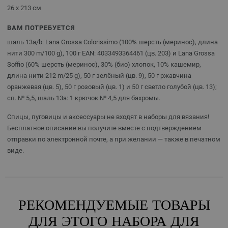
26 x 213 см
ВАМ ПОТРЕБУЕТСЯ
шаль 13a/b: Lana Grossa Colorissimo (100% шерсть (меринос), длина
нити 300 m/100 g), 100 г EAN: 4033493364461 (цв. 203) и Lana Grossa
Soffio (60% шерсть (меринос), 30% (био) хлопок, 10% кашемир,
длина нити 212 m/25 g), 50 г зелёный (цв. 9), 50 г ржавчина
оранжевая (цв. 5), 50 г розовый (цв. 1) и 50 г светло голубой (цв. 13);
сп. № 5,5, шаль 13a: 1 крючок № 4,5 для бахромы.
Спицы, пуговицы и аксессуары не входят в наборы для вязания!
Бесплатное описание вы получите вместе с подтверждением
отправки по электронной почте, а при желании — также в печатном
виде.
РЕКОМЕНДУЕМЫЕ ТОВАРЫ
ДЛЯ ЭТОГО НАБОРА ДЛЯ