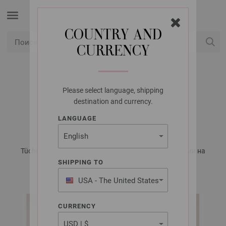
COUNTRY AND
CURRENCY
USD
Мой аккаунт
Please select language, shipping
LANA GROSSA
destination and currency.
ШАЛЬ SILKHAIR
LANGUAGE
Tücher & Co. No. 7 - Журнал на немецком, инструкции на
русском языке | Модель 21
SHIPPING TO
USA - The United States
of America
CURRENCY