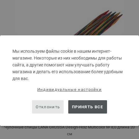
Мы используем файлы cookie в нашем интернет-
магазине. Некоторые из них необходимы для работы
сайта, а другие помогают нам улучшать работу
магазина и делать его использование более удобным
для вас.
Индивидуальные настройки
Чулочные спицы Design-Holz Multicolor № 8,0
Отклонить
ПРИНЯТЬ ВСЕ
длина 20 см
Чулочные спицы LANA GROSSA Design-Holz Multicolor № 8,0 длина 20
см