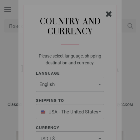
COUNTRY AND
CURRENCY
USD
Мой аккаунт
Please select language, shipping
LANA GROSSA
destination and currency.
ШАПКА ALTA MODA
LANGUAGE
CASHMERE 16
SHIPPING TO
Classici No. 27 - Журнал на немецком, инструкции на русском
языке | Модель 34
USA - The United States
of America
CURRENCY