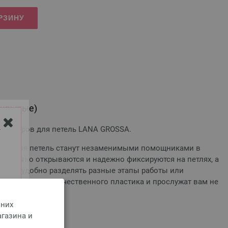
РЗИНУ
ткрытые)
 маркеров для петель LANA GROSSA.
Y
еры для петель станут незаменимыми помощниками в
ни легко открываются и надежно фиксируются на петлях, а
оляют удобно разделять разные этапы работы или
зготовлены из качественного пластика и прослужат вам не
 них
агазина и
оимости доставки