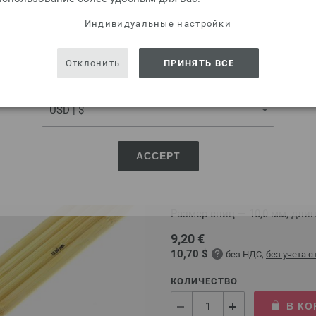
КОЛИЧЕСТВО
SHIPPING TO
Индивидуальные настройки
В КО
USA - The United States of America
Отклонить
ПРИНЯТЬ ВСЕ
CURRENCY
Добавить в избранное
ACCEPT
Спицы чулочные, бамб
Бамбуковые чулочные спи
Размер спиц — 10,0 мм, длин
9,20 €
10,70 $
без НДС,
без учета 
КОЛИЧЕСТВО
В КО