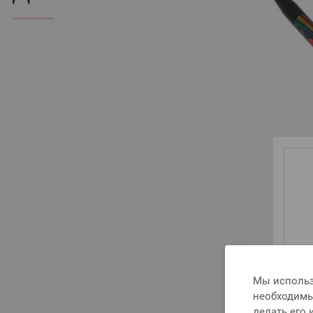
Мы использ
необходимы 
делать его