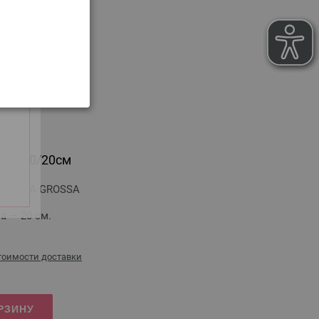
РЗИНУ
ук №10/20см
цы LANA GROSSA
а — 20 см.
стоимости доставки
РЗИНУ