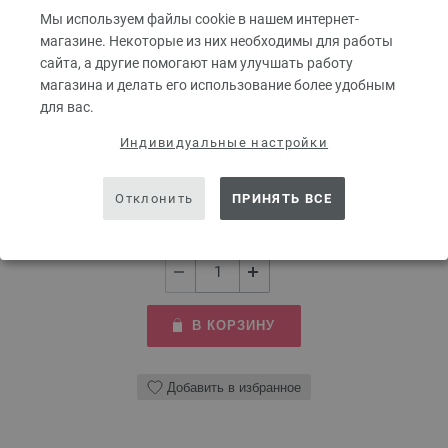
Мы используем файлы cookie в нашем интернет-
магазине. Некоторые из них необходимы для работы
Крючок алюминиевый с мягкой ручкой № 3
сайта, а другие помогают нам улучшать работу
магазина и делать его использование более удобным
Алюминиевый крючок LANA GROSSA с мягкой ручкой.
для вас.
Размер крючка — 3 мм, длина — 15 см.
Индивидуальные настройки
2,73 €
3,19 $
без НДС,
без учета стоимости доставки
Отклонить
ПРИНЯТЬ ВСЕ
КОЛИЧЕСТВО
В КОРЗИНУ
Добавить в избранное