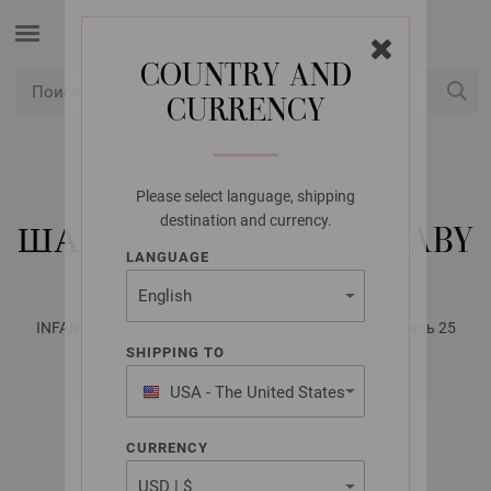
COUNTRY AND
CURRENCY
USD
Мой аккаунт
Please select language, shipping
LANA GROSSA
destination and currency.
ШАПКА COOL WOOL BABY
LANGUAGE
INFANTI No. 18 - инструкции на русском языке | Модель 25
SHIPPING TO
USA - The United States
of America
CURRENCY