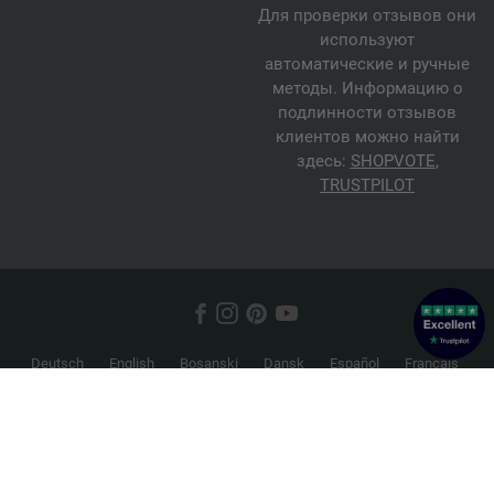
Для проверки отзывов они
используют
автоматические и ручные
методы. Информацию о
подлинности отзывов
клиентов можно найти
здесь:
SHOPVOTE
,
TRUSTPILOT
Deutsch
English
Bosanski
Dansk
Español
Français
Hrvatski
Italiano
Nederlands
Norsk
Русский
Srpski
Suomi
Svenska
© 2026 FILATI eCommerce GmbH