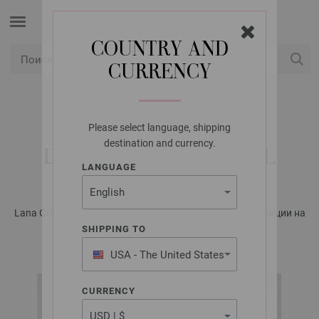
COUNTRY AND
CURRENCY
USD
Мой аккаунт
Please select language, shipping
LANA GROSSA
destination and currency.
ШАПКА COOL WOOL
LANGUAGE
Lana Grossa KIDS No. 12 - Журнал на немецком, инструкции на
русском языке | Модель 15
SHIPPING TO
USA - The United States
of America
CURRENCY