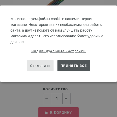
Мы используем файлы cookie в нашем интернет-
магазине. Некоторые из них необходимы для работы
сайта, а другие помогают нам улучшать работу
магазина и делать его использование более удобным
для вас.
Индивидуальные настройки
Чулочные спицы Design-Holz Multicolor 3,5/20 см
Чулочные спицы LANA GROSSA Design-Holz Multicolor 3,5/20 см
Отклонить
ПРИНЯТЬ ВСЕ
8,82 €
10,30 $
без НДС,
без учета стоимости доставки
КОЛИЧЕСТВО
В КОРЗИНУ