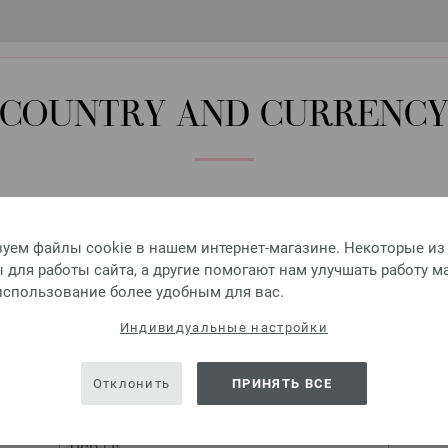
Круговые спицы Design-H
COUNTRY AND CURRENC
Круговые спицы LANA GROSSA
7,14 €
8,31 $
без НДС,
без учета ст
Please select language, shipping destination and currency.
КОЛИЧЕСТВО
LANGUAGE
уем файлы cookie в нашем интернет-магазине. Некоторые из
для работы сайта, а другие помогают нам улучшать работу м
В КО
 использование более удобным для вас.
SHIPPING TO
Индивидуальные настройки
Добавить в избранное
USA - The United States of America
Отклонить
ПРИНЯТЬ ВСЕ
CURRENCY