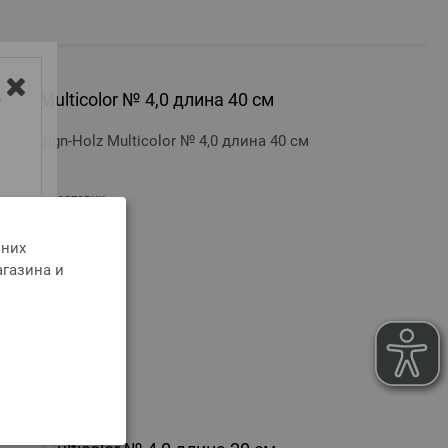
olz Multicolor № 4,0 длина 40 см
Y
 Design-Holz Multicolor № 4,0 длина 40 см
оимости доставки
 них
агазина и
РЗИНУ