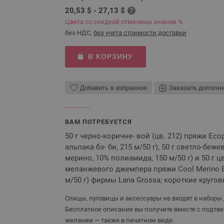
20,53 $ - 27,13 $
Цвета со скидкой отмечены знаком %
без НДС,
без учета стоимости доставки
В КОРЗИНУ
Добавить в избранное
Заказать дополн
ВАМ ПОТРЕБУЕТСЯ
50 г черно-коричне- вой (цв. 212) пряжи Eco
альпака бэ- би, 215 м/50 г), 50 г светло-беж
мерино, 10% полиамида, 150 м/50 г) и 50 г ц
меланжевого джемпера пряжи Cool Merino Bi
м/50 г) фирмы Lana Grossa; короткие круго
Спицы, пуговицы и аксессуары не входят в наборы 
Бесплатное описание вы получите вместе с подтве
желании — также в печатном виде.