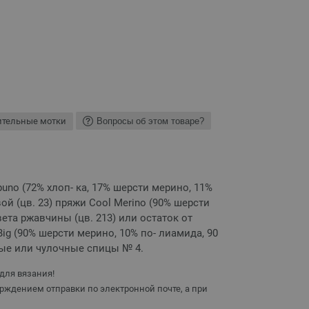
ительные мотки
Вопросы об этом товаре?
puno (72% хлоп- ка, 17% шерсти мерино, 11%
евой (цв. 23) пряжи Cool Merino (90% шерсти
вета ржавчины (цв. 213) или остаток от
g (90% шерсти мерино, 10% по- лиамида, 90
вые или чулочные спицы № 4.
для вязания!
рждением отправки по электронной почте, а при