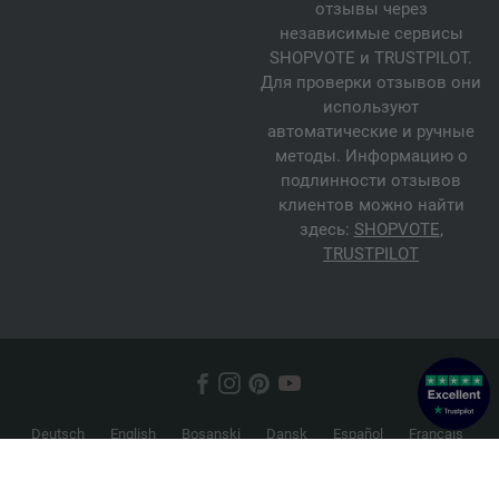
отзывы через
независимые сервисы
SHOPVOTE и TRUSTPILOT.
Для проверки отзывов они
используют
автоматические и ручные
методы. Информацию о
подлинности отзывов
клиентов можно найти
здесь:
SHOPVOTE
,
TRUSTPILOT
Deutsch
English
Bosanski
Dansk
Español
Français
Hrvatski
Italiano
Nederlands
Norsk
Русский
Srpski
Suomi
Svenska