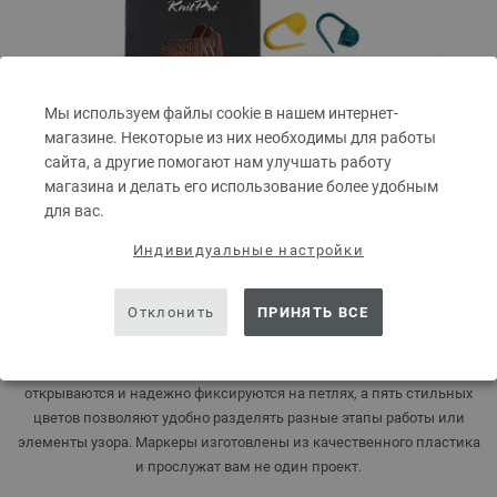
Мы используем файлы cookie в нашем интернет-
магазине. Некоторые из них необходимы для работы
сайта, а другие помогают нам улучшать работу
магазина и делать его использование более удобным
для вас.
Маркеры для петель (открытые)
Индивидуальные настройки
В набор входят 30 открытых маркеров для петель LANA GROSSA.
Отклонить
ПРИНЯТЬ ВСЕ
Практичные открытые маркеры для петель станут незаменимыми
помощниками в любом вязальном проекте. Они легко
открываются и надежно фиксируются на петлях, а пять стильных
цветов позволяют удобно разделять разные этапы работы или
элементы узора. Маркеры изготовлены из качественного пластика
и прослужат вам не один проект.