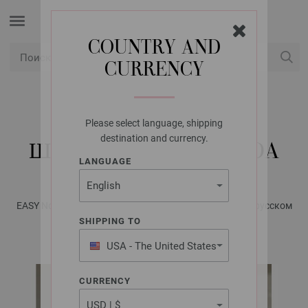
COUNTRY AND
CURRENCY
USD
Мой аккаунт
Please select language, shipping
LANA GROSSA
destination and currency.
ШАПКА MOHAIR MODA
LANGUAGE
EASY No. 2/24 - Журнал на немецком, инструкции на русском
языке | Модель 31
SHIPPING TO
USA - The United States
of America
CURRENCY