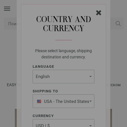
COUNTRY AND
CURRENCY
USD
Мой аккаунт
Please select language, shipping
LANA GROSSA
destination and currency.
ШАПКА PER LEI
LANGUAGE
EASY No. 2/24 - Журнал на немецком, инструкции на русском
языке | Модель 13
SHIPPING TO
USA - The United States
of America
CURRENCY