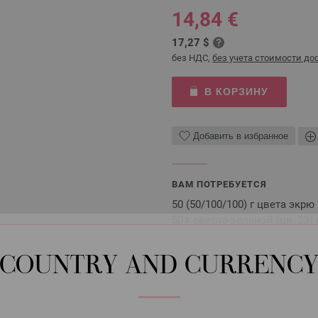
14,84 €
17,27 $
без НДС,
без учета стоимости до
В КОРЗИНУ
Добавить в избранное
ВАМ ПОТРЕБУЕТСЯ
50 (50/100/100) г цвета экрю (
50 г светло-зеленой (цв. 23
волокна, 140 м/50 г) фирмы
COUNTRY AND CURRENC
Спицы, пуговицы и аксессуары не
Бесплатное описание вы получит
желании — также в печатном вид