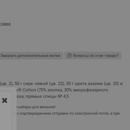
ставки
Заказать дополнительные мотки
Вопросы об этом товаре?
цв. 2), 50 г сире- невой (цв. 22), 50 г цвета азалии (цв. 20) и
) пряжи Soft Cotton (70% хлопка, 30% микрофазерного
 Lana Grossa; прямые спицы № 4,5
Y
 входят в наборы для вязания!
е вместе с подтверждением отправки по электронной почте, а при
е.