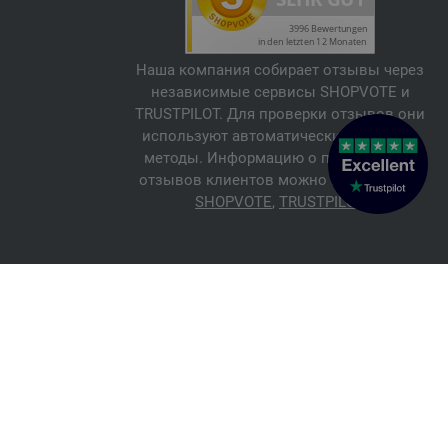
Наша компания собирает отзывы через
независимые сервисы SHOPVOTE и
TRUSTPILOT. Для проверки отзывов они
используют автоматические и ручные
методы. Информацию о подлинности
отзывов клиентов можно найти здесь:
SHOPVOTE
,
TRUSTPILOT
© 2026 FILATI eCommerce GmbH
Italiano