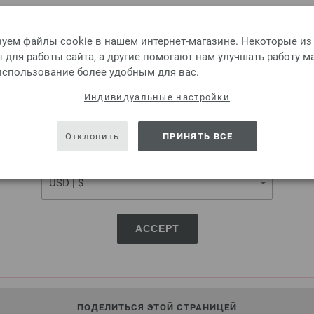
Please select language, shipping destination and currency.
LANGUAGE
уем файлы cookie в нашем интернет-магазине. Некоторые из
Круговые спицы Design-H
для работы сайта, а другие помогают нам улучшать работу м
 использование более удобным для вас.
Круговые спицы Design-Holz 
SHIPPING TO
Индивидуальные настройки
7,98 €
9,29 $
без НДС,
без учета ст
USA - The United States of America
Отклонить
ПРИНЯТЬ ВСЕ
КОЛИЧЕСТВО
CURRENCY
В КО
Добавить в избранное
ACCEPT
ПОДЕЛИТЬСЯ ЭТОЙ СТРАНИЦЕЙ