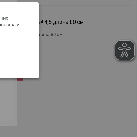
 них
olz Multicolor № 4,5 длина 80 см
агазина и
Multicolor № 4,5 длина 80 см
оимости доставки
РЗИНУ