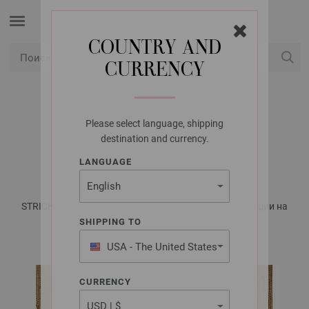
COUNTRY AND
CURRENCY
USD
Мой аккаунт
Please select language, shipping
LANA GROSSA
destination and currency.
СУМКА FELTRO
LANGUAGE
STRICK & FILZ No. 14 - Журнал на немецком, инструкции на
русском языке | Модель 14
SHIPPING TO
USA - The United States
of America
CURRENCY