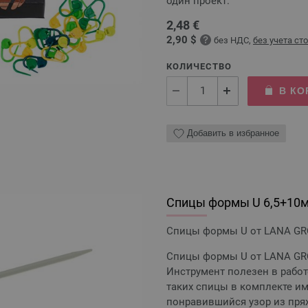
один проект.
2,48 €
2,90 $
без НДС,
без учета ст
КОЛИЧЕСТВО
В КО
Добавить в избранное
Спицы формы U 6,5+10
Спицы формы U от LANA GRO
Спицы формы U от LANA GRO
Инструмент полезен в работ
таких спицы в комплекте и
понравившийся узор из пряж