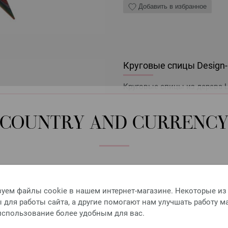
Добавить в избранное
Круговые спицы Design-H
Круговые спицы из дерева L
10,88 €
12,71 $
без НДС,
без учета 
COUNTRY AND CURRENC
КОЛИЧЕСТВО
В КО
Please select language, shipping destination and currency.
Добавить в избранное
LANGUAGE
уем файлы cookie в нашем интернет-магазине. Некоторые из
для работы сайта, а другие помогают нам улучшать работу м
 использование более удобным для вас.