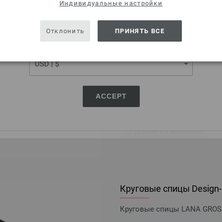
SHIPPING TO
Индивидуальные настройки
Круговые спицы Design-H
USA - The United States of America
Отклонить
ПРИНЯТЬ ВСЕ
Круговые спицы LANA GROSSA
CURRENCY
10,88 €
12,71 $
без НДС,
без учета 
КОЛИЧЕСТВО
ACCEPT
В КО
Добавить в избранное
Круговые спицы Design-H
Круговые спицы LANA GROSSA