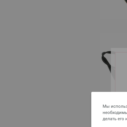
Мы использ
необходимы 
делать его