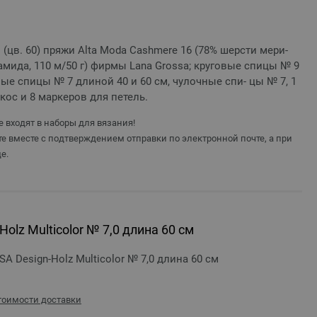
и (цв. 60) пряжи Alta Moda Cashmere 16 (78% шерсти мери-
амида, 110 м/50 г) фирмы Lana Grossa; круговые спицы № 9
овые спицы № 7 длиной 40 и 60 см, чулочные спи- цы № 7, 1
кос и 8 маркеров для петель.
 входят в наборы для вязания!
е вместе с подтверждением отправки по электронной почте, а при
е.
olz Multicolor № 7,0 длина 60 см
 Design-Holz Multicolor № 7,0 длина 60 см
стоимости доставки