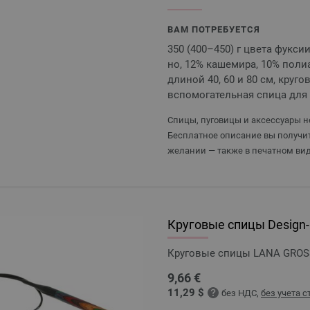
ВАМ ПОТРЕБУЕТСЯ
350 (400–450) г цвета фукси
но, 12% кашемира, 10% поли
длиной 40, 60 и 80 см, круг
вспомогательная спица для 
Спицы, пуговицы и аксессуары не
Бесплатное описание вы получит
желании — также в печатном вид
Круговые спицы Design-H
Круговые спицы LANA GROSSA
9,66 €
11,29 $
без НДС,
без учета 