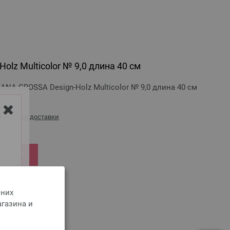
olz Multicolor № 9,0 длина 40 см
ANA GROSSA Design-Holz Multicolor № 9,0 длина 40 см
стоимости доставки
Y
РЗИНУ
 них
агазина и