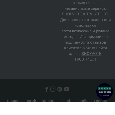
отзывы через
независимые сервисы
SHOPVOTE и TRUSTPILOT.
Для проверки отзывов они
используют
автоматические и ручные
методы. Информацию о
подлинности отзывов
клиентов можно найти
здесь:
SHOPVOTE
,
TRUSTPILOT
Deutsch
English
Bosanski
Dansk
Español
Français
Hrvatski
Italiano
Nederlands
Norsk
Русский
Srpski
Suomi
Svenska